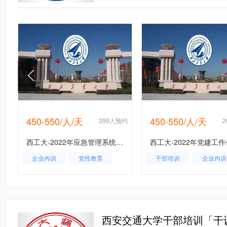
450-550/人/天
450-550/人/天
约
399人预约
西工大-2022年应急管理系统干部能力提升专题培训班_课程_方案_计划
企业内训
党性教育
干部培训
企业内训
应急管理
党性教育
西安交通大学干部培训「干