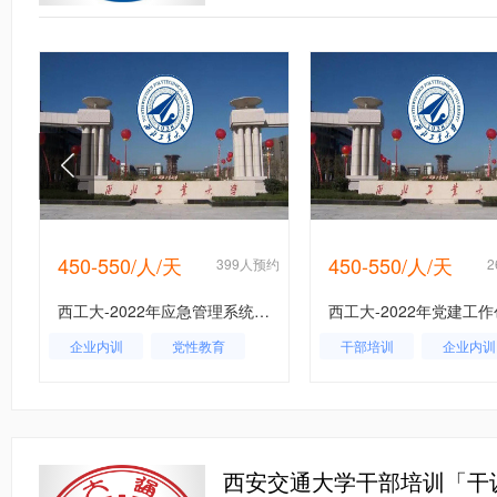
450-550/人/天
450-550/人/天
约
399人预约
西工大-2022年应急管理系统干部能力提升专题培训班_课程_方案_计划
企业内训
党性教育
干部培训
企业内训
应急管理
党性教育
西安交通大学干部培训「干